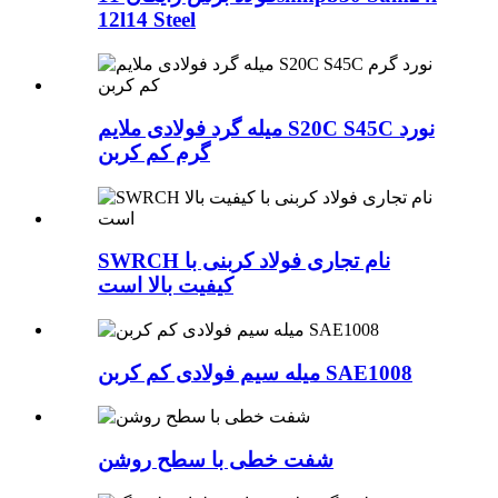
12l14 Steel
میله گرد فولادی ملایم S20C S45C نورد
گرم کم کربن
SWRCH نام تجاری فولاد کربنی با
کیفیت بالا است
میله سیم فولادی کم کربن SAE1008
شفت خطی با سطح روشن