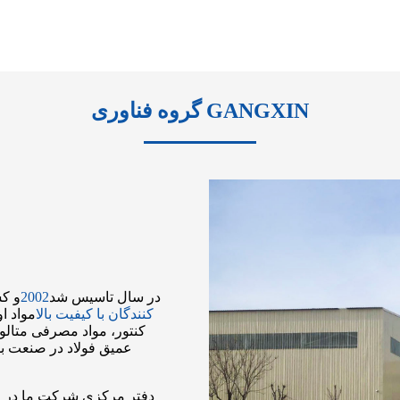
گروه فناوری GANGXIN
گروه فناوری Gangxin در سال تاسیس شد
2002
و کس
کنندگان با کیفیت بالا
مواد ا
کنتور، مواد مصرفی متالو
عمیق فولاد در صنعت ب
دفتر مرکزی شرکت ما در من